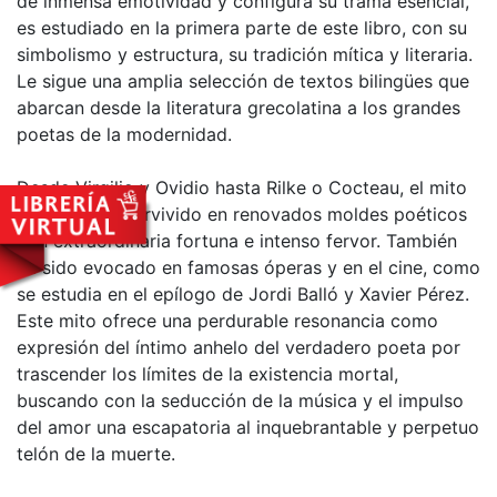
de inmensa emotividad y configura su trama esencial,
es estudiado en la primera parte de este libro, con su
simbolismo y estructura, su tradición mítica y literaria.
Le sigue una amplia selección de textos bilingües que
abarcan desde la literatura grecolatina a los grandes
poetas de la modernidad.
Desde Virgilio y Ovidio hasta Rilke o Cocteau, el mito
de Orfeo ha pervivido en renovados moldes poéticos
con extraordinaria fortuna e intenso fervor. También
ha sido evocado en famosas óperas y en el cine, como
se estudia en el epílogo de Jordi Balló y Xavier Pérez.
Este mito ofrece una perdurable resonancia como
expresión del íntimo anhelo del verdadero poeta por
trascender los límites de la existencia mortal,
buscando con la seducción de la música y el impulso
del amor una escapatoria al inquebrantable y perpetuo
telón de la muerte.