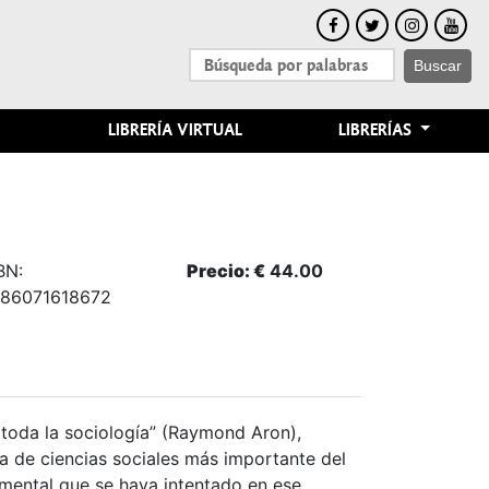
Buscar
LIBRERÍA VIRTUAL
LIBRERÍAS
BN:
Precio: €
44.00
86071618672
toda la sociología” (Raymond Aron),
 de ciencias sociales más importante del
mental que se haya intentado en ese