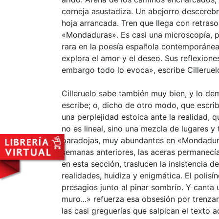
corneja asustadiza. Un abejorro descerebra
hoja arrancada. Tren que llega con retras
«Mondaduras». Es casi una microscopía, pe
rara en la poesía española contemporánea,
explora el amor y el deseo. Sus reflexion
embargo todo lo evoca», escribe Cilleru
Cilleruelo sabe también muy bien, y lo de
escribe; o, dicho de otro modo, que escrib
una perplejidad estoica ante la realidad,
no es lineal, sino una mezcla de lugares 
paradojas, muy abundantes en «Mondaduras
semanas anteriores, las aceras permanecía
en esta sección, traslucen la insistencia 
realidades, huidiza y enigmática. El poli
presagios junto al pinar sombrío. Y canta
muro...» refuerza esa obsesión por trenzar
las casi greguerías que salpican el texto a