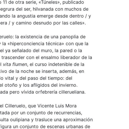
o 11 de otra serie, «Túneles», publicado
negrura del ser, hilvanada con muchos de
Cuando la angustia emerge desde dentro / y
uera / y camino desnudo por las calles».
eruelo: la existencia de una panoplia de
y la «hiperconciencia técnica» con que la
el ya señalado del muro, la pared o la
 trascender con el ensalmo liberador de la
el
vita flumen
, el curso indetenible de la
otivo de la noche se inserta, además, en
o vital y del paso del tiempo: del
 otoño y los afligidos del invierno.
a pero vívida orfebrería cillerueliana.
 Cilleruelo, que Vicente Luis Mora
tada por un conjunto de recurrencias,
esulta oulipiana y trasluce una aproximación
nfigura un conjunto de escenas urbanas de