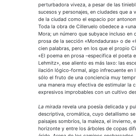
perturbadora viveza, a pesar de las tiniebl
sucesos y personajes, en ciudades que a ve
de la ciudad como el espacio por antono
Toda la obra de Cilleruelo obedece a «una
Mora; un número que subyace incluso en co
prosa de la sección «Mondaduras» o de «Ca
cien palabras, pero en los que el propio C
«El poema en prosa –especifica el poeta en
Lehmitz», ese aliento es más laxo: las esc
ilación lógico-formal, algo infrecuente en 
sólo el fruto de una conciencia muy tempr
una manera muy efectiva de estimular la c
expresivos improbables con un cultivo de
La mirada
revela una poesía delicada y pul
descriptiva, cromática, cuyo detallismo se 
paisajes sombríos, la maleza, el invierno,
horizonte y entre los árboles de copas di
árido. Arena de los caminos encharcados,