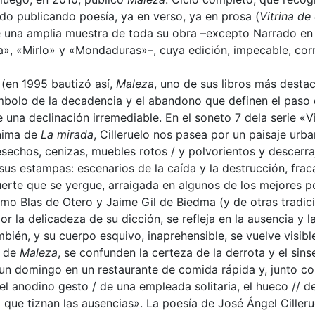
ido publicando poesía, ya en verso, ya en prosa (
Vitrina de
e una amplia muestra de toda su obra –excepto Narrado en 
za», «Mirlo» y «Mondaduras»–, cuya edición, impecable, cor
 (en 1995 bautizó así,
Maleza
, uno de sus libros más desta
símbolo de la decadencia y el abandono que definen el paso
 de una declinación irremediable. En el soneto 7 dela serie «
ónima de
La mirada
, Cilleruelo nos pasea por un paisaje ur
desechos, cenizas, muebles rotos / y polvorientos y descerraj
s estampas: escenarios de la caída y la destrucción, fraca
muerte que se yergue, arraigada en algunos de los mejores
omo Blas de Otero y Jaime Gil de Biedma (y de otras tradici
por la delicadeza de su dicción, se refleja en la ausencia y 
, y su cuerpo esquivo, inaprehensible, se vuelve visible e
 de
Maleza
, se confunden la certeza de la derrota y el sin
a un domingo en un restaurante de comida rápida y, junto co
n el anodino gesto / de una empleada solitaria, el hueco //
 que tiznan las ausencias». La poesía de José Ángel Cille