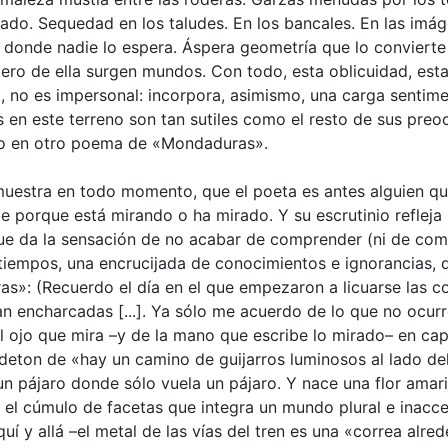
do. Sequedad en los taludes. En los bancales. En las imágen
o donde nadie lo espera. Áspera geometría que lo conviert
ro de ella surgen mundos. Con todo, esta oblicuidad, esta 
 no es impersonal: incorpora, asimismo, una carga sentime
es en este terreno son tan sutiles como el resto de sus pre
elo en otro poema de «Mondaduras».
muestra en todo momento, que el poeta es antes alguien qu
e porque está mirando o ha mirado. Y su escrutinio refleja
 que da la sensación de no acabar de comprender (ni de co
y tiempos, una encrucijada de conocimientos e ignorancias,
»: (Recuerdo el día en el que empezaron a licuarse las co
n encharcadas [...]. Ya sólo me acuerdo de lo que no ocurr
del ojo que mira –y de la mano que escribe lo mirado– en c
síndeton de «hay un camino de guijarros luminosos al lado 
 un pájaro donde sólo vuela un pájaro. Y nace una flor ama
 el cúmulo de facetas que integra un mundo plural e inaccesi
quí y allá –el metal de las vías del tren es una «correa alre