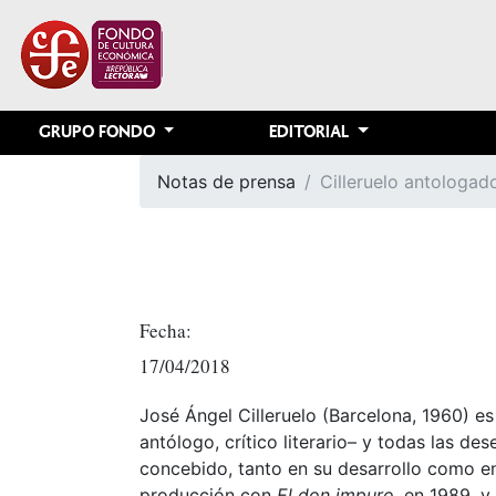
GRUPO FONDO
EDITORIAL
Notas de prensa
Cilleruelo antologad
Fecha:
17/04/2018
José Ángel Cilleruelo (Barcelona, 1960) es 
antólogo, crítico literario– y todas las 
concebido, tanto en su desarrollo como en
producción con
El don impuro
, en 1989, y