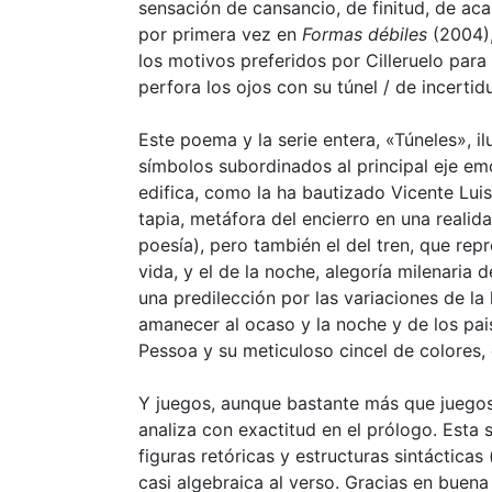
sensación de cansancio, de finitud, de acab
por primera vez en
Formas débiles
(2004),
los motivos preferidos por Cilleruelo para
perfora los ojos con su túnel / de incerti
Este poema y la serie entera, «Túneles», il
símbolos subordinados al principal eje emo
edifica, como la ha bautizado Vicente Luis
tapia, metáfora del encierro en una realid
poesía), pero también el del tren, que re
vida, y el de la noche, alegoría milenaria 
una predilección por las variaciones de la
amanecer al ocaso y la noche y de los pais
Pessoa y su meticuloso cincel de colores,
Y juegos, aunque bastante más que juegos,
analiza con exactitud en el prólogo. Esta
figuras retóricas y estructuras sintácticas
casi algebraica al verso. Gracias en buen