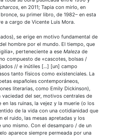
 charcos
, en 2011; Tapia con mirlo, en
bronce, su primer libro, de 1982– en esta
re a cargo de Vicente Luis Mora.
cados), se erige en motivo fundamental de
 del hombre por el mundo. El tiempo, que
Vigilia», perteneciente a ese
Maleza
de
bano compuesto de «cascotes, bolsas /
ados // e inútiles [...] [un] campo
sos tanto físicos como existenciales. La
 poetas españoles contemporáneos,
ones literarias, como Emily Dickinson),
la vaciedad del ser, motivos centrales de
n las ruinas, la vejez y la muerie (o los
sentido de la vida con una cotidianidad que
n el ruido, las mesas apretadas y los
 de uno mismo. Con el desamparo / de un
ruelo aparece siempre permeada por una