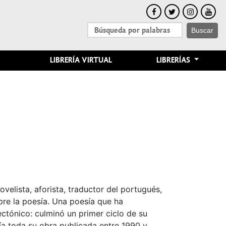
Buscar
LIBRERÍA VIRTUAL
LIBRERÍAS
velista, aforista, traductor del portugués,
pre la poesía. Una poesía que ha
ctónico: culminó un primer ciclo de su
ía toda su obra publicada entre 1990 y