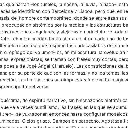
as que narran –los túneles, la noche, la lluvia, la nada–: 
ces se identifican con Barcelona y Lisboa, pero que, en re
masia del hombre contemporáneo, donde se entrelazan sus 
 preocupación sistémica por la medida y las estructuras b
nstrucciones singulares, y alejadas en principio de toda 
fé Lehmitz», inédito hasta ahora en libro, cada uno de lo
illeruelo reconoce que respiran los endecasílabos del sonet
 el epílogo del volumen– es, en mi escritura, la evolución 
enas, expresionistas, se traman con frases muy cortas, percu
la poesía de José Ángel Cilleruelo). Las constricciones deli
ana por su parte de que son las formas, y no los temas, la
reación. Las limitaciones autoimpuestas fuerzan la imagina
spreocupado del verso.
quérrima, de espíritu narrativo, sin hinchazones metafórica
vuelve a veces puntillismo, las frases, en las que se acumu
 el tren–, se yuxtaponen entonces hasta configurar mosaicos
fuminadas. Cielos grises. Campos en barbecho. Agostada ti
 maleza mustia entre las roderas. Garzas menudas por los 