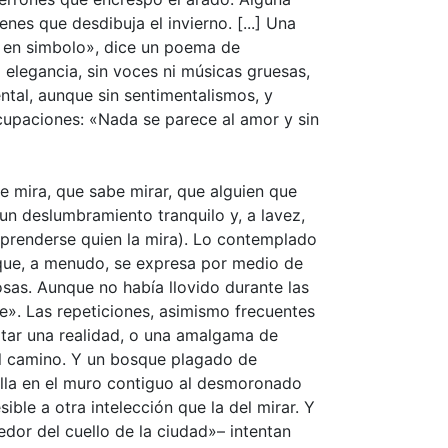
es que desdibuja el invierno. [...] Una
e en simbolo», dice un poema de
elegancia, sin voces ni músicas gruesas,
ntal, aunque sin sentimentalismos, y
ocupaciones: «Nada se parece al amor y sin
e mira, que sabe mirar, que alguien que
 un deslumbramiento tranquilo y, a lavez,
mprenderse quien la mira). Lo contemplado
 que, a menudo, se expresa por medio de
sas. Aunque no había llovido durante las
e». Las repeticiones, asimismo frecuentes
aptar una realidad, o una amalgama de
del camino. Y un bosque plagado de
rilla en el muro contiguo al desmoronado
ble a otra intelección que la del mirar. Y
dedor del cuello de la ciudad»– intentan