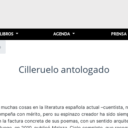
LIBROS
AGENDA
PRENSA
o
Cilleruelo antologado
muchas cosas en la literatura española actual –cuentista, no
desempeña con mérito, pero su espinazo creador ha sido siem
 la factura concreta de sus poemas, con un sentido arquite
 luego, en 2010, publicó
Maleza
. Ciclo completo, que recog