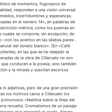
estallidos de momentos, fogonazos de
alidad, responden a una visión universal
miedos, incertidumbres y esperanzas.
asadas en el número 14», en palabras de
restricción métrica, como los poemas en
s cuales se compone, sin excepción, de
o –con los acentos en las sílabas pares-.
natural del soneto blanco». (En «Café
tientes, en las que se ha relajado la
beradas de la obra de Cilleruelo no son
s que conducen a la poesía, sino también
ción y la mirada y suscitan escorzos
s ni adjetivas, pero de una gran precisión
lan los motivos caros a Cilleruelo los
 primorosos: «Neblina sobre la línea del
erra revuelta. Cromatismos de un paisaje
terrones que encrespó el arado. Alguna