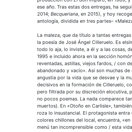
ese año. Tras estas dos entregas, ha segu
2014;
Becqueriana
, en 2015), y hoy recog
antología, dividida en tres partes– «Male
La maleza, que da título a tantas entregas
la poesía de José Ángel Cilleruelo. Es el
todo lo aja, lo inviste, a él y a las cosas,
1995 e incluido ahora en la sección hom
reventadas, astillas, viejos fardos, / con 
abandonado y vacío». Así son muchas de su
angustia por la vida que se desvae y la 
decisivos en la formación de Cilleruelo, c
pero filtrada por su discreción elocutiva, 
no pocos poemas. La nada comparece también
muertos). En «Otoño en Carlisle», también
roza lo insustancial. El protagonista entr
colores chillones del local, encuentra, «e
menú tan incomprensible como / esta vida