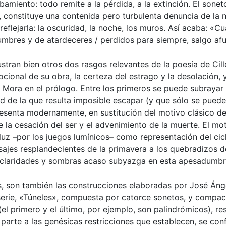
amiento: todo remite a la pérdida, a la extinción. El sonet
 constituye una contenida pero turbulenta denuncia de la 
 reflejarla: la oscuridad, la noche, los muros. Así acaba: «
dumbres y de atardeceres / perdidos para siempre, salgo af
ustran bien otros dos rasgos relevantes de la poesía de Cill
cional de su obra, la certeza del estrago y la desolación, 
 Mora en el prólogo. Entre los primeros se puede subrayar 
ad de la que resulta imposible escapar (y que sólo se puede
presenta modernamente, en sustitución del motivo clásico d
de la cesación del ser y el advenimiento de la muerte. El m
 luz –por los juegos lumínicos– como representación del cicl
ajes resplandecientes de la primavera a los quebradizos del
 claridades y sombras acaso subyazga en esta apesadumbrad
 son también las construcciones elaboradas por José Ángel
 serie, «Túneles», compuesta por catorce sonetos, y compac
 (el primero y el último, por ejemplo, son palindrómicos), r
a parte a las genésicas restricciones que establecen, se co